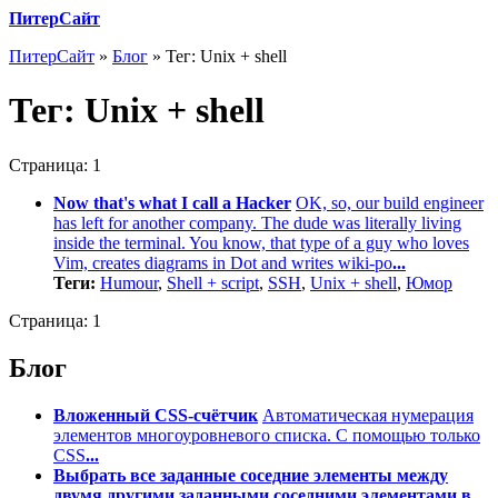
ПитерСайт
ПитерСайт
»
Блог
»
Тег: Unix + shell
Тег:
Unix + shell
Страница:
1
Now that's what I call a Hacker
OK, so, our build engineer
has left for another company. The dude was literally living
inside the terminal. You know, that type of a guy who loves
Vim, creates diagrams in Dot and writes wiki-po
...
Теги:
Humour
,
Shell + script
,
SSH
,
Unix + shell
,
Юмор
Страница:
1
Блог
Вложенный CSS-счётчик
Автоматическая нумерация
элементов многоуровневого списка. С помощью только
CSS
...
Выбрать все заданные соседние элементы между
двумя другими заданными соседними элементами в