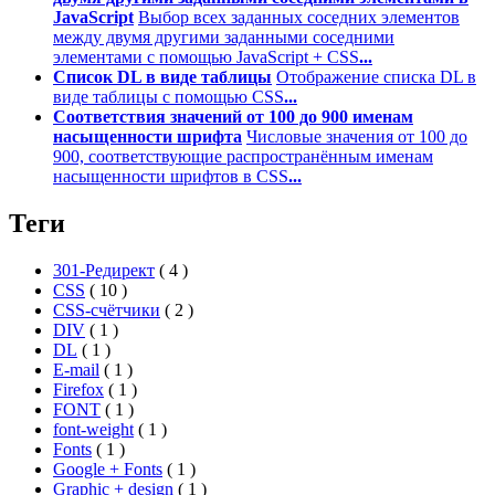
JavaScript
Выбор всех заданных соседних элементов
между двумя другими заданными соседними
элементами с помощью JavaScript + CSS
...
Список DL в виде таблицы
Отображение списка DL в
виде таблицы с помощью CSS
...
Соответствия значений от 100 до 900 именам
насыщенности шрифта
Числовые значения от 100 до
900, соответствующие распространённым именам
насыщенности шрифтов в CSS
...
Теги
301-Редирект
(
4
)
CSS
(
10
)
CSS-счётчики
(
2
)
DIV
(
1
)
DL
(
1
)
E-mail
(
1
)
Firefox
(
1
)
FONT
(
1
)
font-weight
(
1
)
Fonts
(
1
)
Google + Fonts
(
1
)
Graphic + design
(
1
)