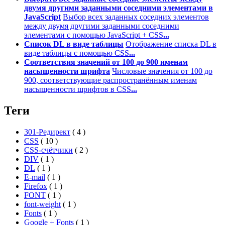
двумя другими заданными соседними элементами в
JavaScript
Выбор всех заданных соседних элементов
между двумя другими заданными соседними
элементами с помощью JavaScript + CSS
...
Список DL в виде таблицы
Отображение списка DL в
виде таблицы с помощью CSS
...
Соответствия значений от 100 до 900 именам
насыщенности шрифта
Числовые значения от 100 до
900, соответствующие распространённым именам
насыщенности шрифтов в CSS
...
Теги
301-Редирект
(
4
)
CSS
(
10
)
CSS-счётчики
(
2
)
DIV
(
1
)
DL
(
1
)
E-mail
(
1
)
Firefox
(
1
)
FONT
(
1
)
font-weight
(
1
)
Fonts
(
1
)
Google + Fonts
(
1
)