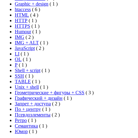
Graphic + design
(
1
)
htaccess
(
6
)
HTML
(
4
)
HTTP
(
1
)
HTTPS
(
1
)
Humour
(
1
)
IMG
(
2
)
IMG + ALT
(
1
)
JavaScript
(
2
)
LI
(
1
)
OL
(
1
)
P
(
1
)
Shell + script
(
1
)
SSH
(
1
)
TABLE
(
1
)
Unix + shell
(
1
)
Геометрические + фигуры + CSS
(
3
)
Графический + дизайн
(
1
)
Запрет + доступа
(
2
)
По + центру
(
1
)
Псевдоэлементы
(
2
)
Ретро
(
1
)
Семантика
(
1
)
Юмор
(
1
)