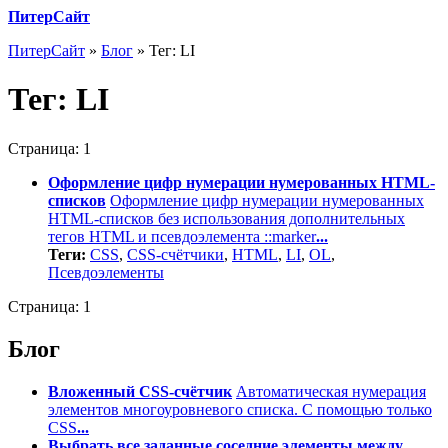
ПитерСайт
ПитерСайт
»
Блог
»
Тег: LI
Тег:
LI
Страница:
1
Оформление цифр нумерации нумерованных HTML-
списков
Оформление цифр нумерации нумерованных
HTML-списков без использования дополнительных
тегов HTML и псевдоэлемента ::marker
...
Теги:
CSS
,
CSS-счётчики
,
HTML
,
LI
,
OL
,
Псевдоэлементы
Страница:
1
Блог
Вложенный CSS-счётчик
Автоматическая нумерация
элементов многоуровневого списка. С помощью только
CSS
...
Выбрать все заданные соседние элементы между